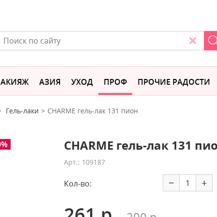
АКИЯЖ
АЗИЯ
УХОД
ПРОФ
ПРОЧИЕ РАДОСТИ
Гель-лаки
CHARME гель-лак 131 пион
CHARME гель-лак 131 пи
0%
Арт.: 109187
−
+
Кол-во:
261 р.
290 р.