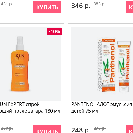
451 р.
346 р.
385 р.
КУПИТЬ
К
-10%
UN EXPERT спрей
PANTENOL АЛОЕ эмульсия
щий после загара 180 мл
детей 75 мл
280 р.
248 р.
276 р.
КУПИТЬ
К