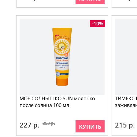
-10%
МОЕ СОЛНЫШКО SUN молочко
ТИМЕКС 
после солнца 100 мл
заживля
227 р.
253 р.
215 р.
КУПИТЬ