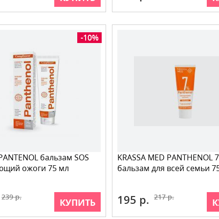
-10%
PANTENOL бальзам SOS
KRASSA MED PANTHENOL 
ющий ожоги 75 мл
бальзам для всей семьи 7
239 р.
195 р.
217 р.
КУПИТЬ
К