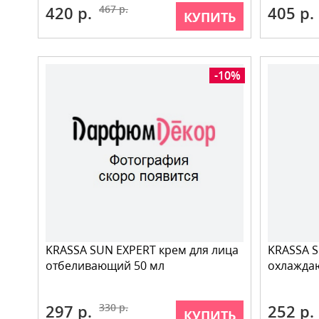
420 р.
467 р.
405 р.
КУПИТЬ
-10%
KRASSA SUN EXPERT крем для лица
KRASSA S
отбеливающий 50 мл
охлаждаю
297 р.
330 р.
252 р.
КУПИТЬ