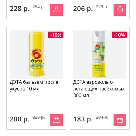
228 р.
254 р.
206 р.
229 р.
-10%
-10%
ДЭТА бальзам после
ДЭТА аэрозоль от
укусов 10 мл
летающих насекомых
300 мл
200 р.
223 р.
183 р.
204 р.