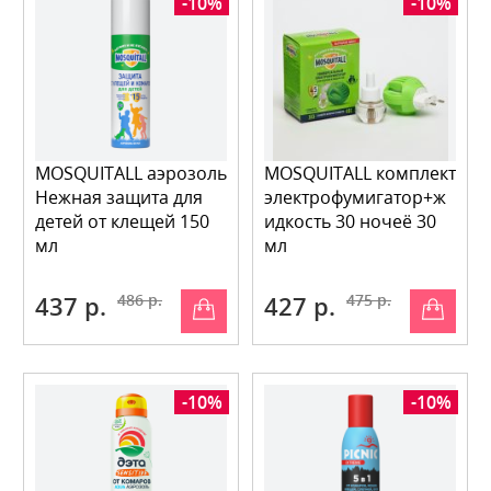
-10%
-10%
MOSQUITALL аэрозоль
MOSQUITALL комплект
Нежная защита для
электрофумигатор+ж
детей от клещей 150
идкость 30 ночеё 30
мл
мл
437 р.
486 р.
427 р.
475 р.
-10%
-10%