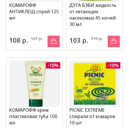
КОМАРОФФ
ДЭТА БЭБИ жидкость
АНТИКЛЕЩ спрей 125
от летающих
мл
насекомых 45 ночей
30 мл
108 р.
121 р.
103 р.
115 р.
-10%
-10%
КОМАРОФФ крем
PICNIC EXTREME
пластиковая туба 100
спирали от комаров
мл
10 шт