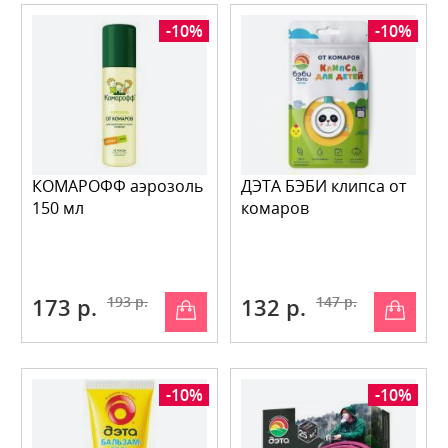
-10%
-10%
КОМАРОФФ аэрозоль
ДЭТА БЭБИ клипса от
150 мл
комаров
173 р.
193 р.
132 р.
147 р.
-10%
-10%