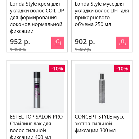
Londa Style крем для
Londa Style мусс для
укладки волос COIL UP
укладки волос LIFT для
для формирования
прикорневого
локонов нормальной
объема 250 мл
фиксации
952 р.
902 р.
1 400 р.
1 327 р.
-10%
-10%
ESTEL TOP SALON PRO
CONCEPT STYLE мусс
Стайлинг лак для
экстра сильной
волос сильной
фиксации 300 мл
фиксации 400 мл