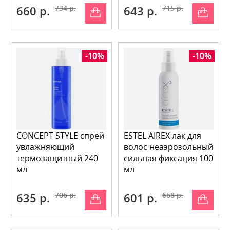
660 р.
734 р.
643 р.
715 р.
-10%
-10%
CONCEPT STYLE спрей
ESTEL AIREX лак для
увлажняющий
волос неаэрозольный
термозащитный 240
сильная фиксация 100
мл
мл
635 р.
706 р.
601 р.
668 р.