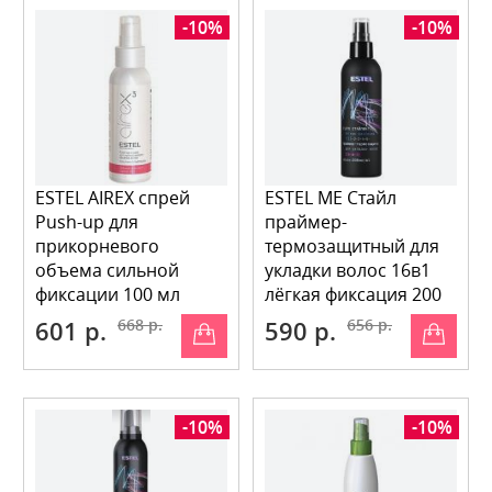
-10%
-10%
ESTEL AIREX спрей
ESTEL ME Стайл
Push-up для
праймер-
прикорневого
термозащитный для
объема сильной
укладки волос 16в1
фиксации 100 мл
лёгкая фиксация 200
мл
601 р.
668 р.
590 р.
656 р.
-10%
-10%