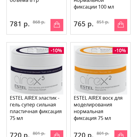
объема 8 гр
нормальной
фиксации 100 мл
781 р.
868 р.
765 р.
851 р.
-10%
-10%
ESTEL AIREX эластик -
ESTEL AIREX воск для
гель супер сильная
моделирования
пластичная фиксация
нормальная
75 мл
фиксация 75 мл
720 р.
801 р.
720 р.
801 р.