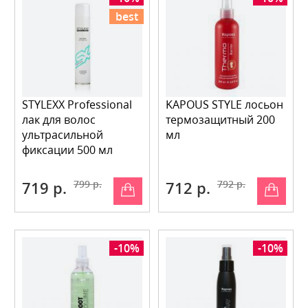
best
STYLEXX Professional
KAPOUS STYLE лосьон
лак для волос
термозащитный 200
ультрасильной
мл
фиксации 500 мл
719 р.
799 р.
712 р.
792 р.
-10%
-10%