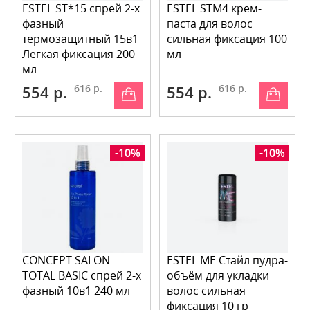
ESTEL ST*15 спрей 2-х
ESTEL STM4 крем-
фазный
паста для волос
термозащитный 15в1
cильная фиксация 100
Легкая фиксация 200
мл
мл
554 р.
616 р.
554 р.
616 р.
-10%
-10%
CONCEPT SALON
ESTEL ME Стайл пудра-
TOTAL BASIC спрей 2-х
объём для укладки
фазный 10в1 240 мл
волос сильная
фиксация 10 гр