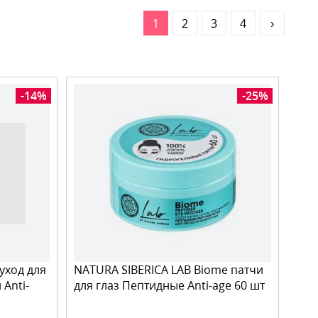
1
2
3
4
›
-14%
-25%
-уход для
NATURA SIBERICA LAB Biome патчи
Anti-
для глаз Пептидные Anti-age 60 шт