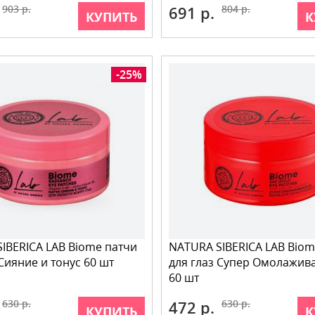
903 р.
691 р.
804 р.
КУПИТЬ
К
-25%
IBERICA LAB Biome патчи
NATURA SIBERICA LAB Biom
 Сияние и тонус 60 шт
для глаз Супер Омолажи
60 шт
630 р.
472 р.
630 р.
КУПИТЬ
К