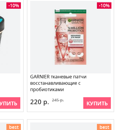
-10%
-10%
GARNIER тканевые патчи
восстанавливающие с
пробиотиками
220 р.
245 р.
УПИТЬ
КУПИТЬ
best
best