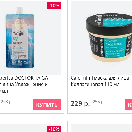
-10%
iberica DOCTOR TAIGA
Cafe mimi маска для лица
я лица Увлажнение и
Коллагеновая 110 мл
0 мл
263 р.
229 р.
255 р.
КУПИТЬ
К
-10%