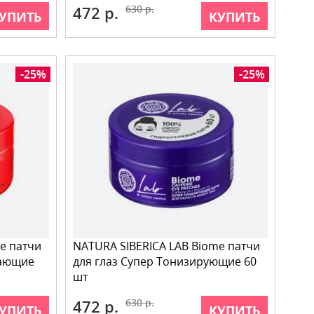
472 р.
630 р.
УПИТЬ
КУПИТЬ
-25%
-25%
e патчи
NATURA SIBERICA LAB Biome патчи
вающие
для глаз Супер Тонизирующие 60
шт
472 р.
630 р.
УПИТЬ
КУПИТЬ