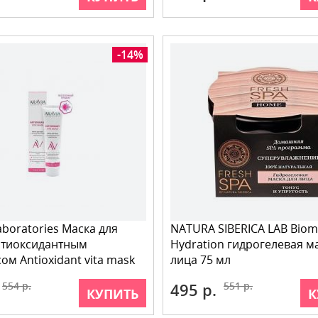
-14%
aboratories Маска для
NATURA SIBERICA LAB Bio
нтиоксидантным
Hydration гидрогелевая м
ом Antioxidant vita mask
лица 75 мл
554 р.
495 р.
551 р.
КУПИТЬ
К