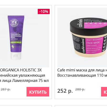
-10%
ORGANICA HOLISTIC 3X
Cafe mimi маска для лица
Кенийская увлажняющая
Восстанавливающая 110 
я лица Ламеллярная 75 мл
287 р.
252 р.
280 р.
КУПИТЬ
К