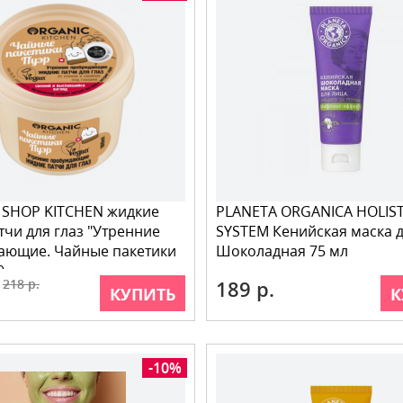
 SHOP KITCHEN жидкие
PLANETA ORGANICA HOLIST
тчи для глаз "Утренние
SYSTEM Кенийская маска 
ающие. Чайные пакетики
Шоколадная 75 мл
0
218 р.
189 р.
КУПИТЬ
К
-10%