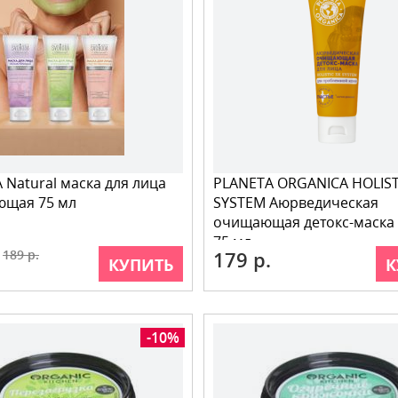
Natural маска для лица
PLANETA ORGANICA HOLIST
ющая 75 мл
SYSTEM Аюрведическая
очищающая детокс-маска 
75 мл
189 р.
179 р.
КУПИТЬ
К
-10%