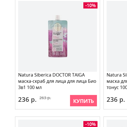
-10%
Natura Siberica DOCTOR TAIGA
Natura S
маска-скраб для лица для лица Био
маска дл
3в1 100 мл
тонус 10
236 р.
263 р.
236 р.
КУПИТЬ
-10%