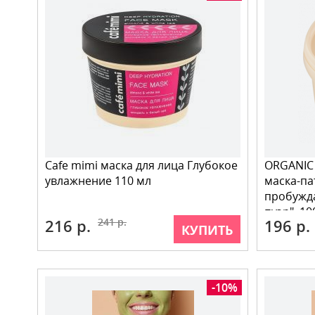
Cafe mimi маска для лица Глубокое
ORGANIC
увлажнение 110 мл
маска-па
пробужд
пуэр", 10
216 р.
241 р.
196 р.
КУПИТЬ
-10%