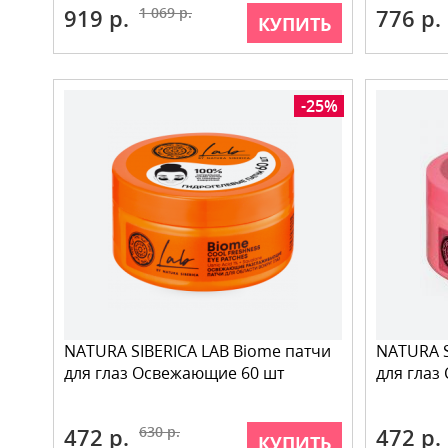
919 р.
1 069 р.
776 р.
КУПИТЬ
-25%
NATURA SIBERICA LAB Biome патчи
NATURA S
для глаз Освежающие 60 шт
для глаз
472 р.
630 р.
472 р.
КУПИТЬ