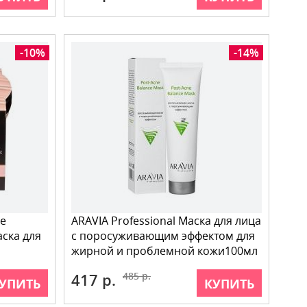
-10%
-14%
me
ARAVIA Professional Маска для лица
аска для
с поросуживающим эффектом для
жирной и проблемной кожи100мл
417 р.
485 р.
УПИТЬ
КУПИТЬ