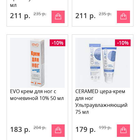
мл
211 р.
235 р.
211 р.
235 р.
-10%
-10%
EVO крем для ног с
CERAMED цера-крем
мочевиной 10% 50 мл
для ног
Ультраувлажняющий
75 мл
183 р.
204 р.
179 р.
199 р.