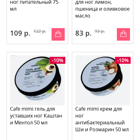
ног питательный 75
для ног лимон,
мл
пшеница и оливковое
масло
109 р.
122 р.
83 р.
93 р.
-10%
-10%
Cafe mimi гель для
Cafe mimi крем для
уставших ног Каштан
ног
и Ментол 50 мл
антибактериальный
Ши и Розмарин 50 мл