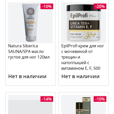
-10%
-20%
Natura Siberica
EpilProfi крем для ног
SAUNA/SPA масло
с мочевиной от
густое для ног 120мл
трещин и
натоптышей с
витамином Е, F, 500
мл
Нет в наличии
Нет в наличии
-14%
-10%