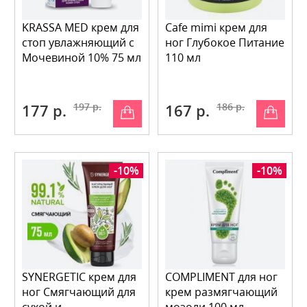
KRASSA MED крем для
Cafe mimi крем для
стоп увлажняющий с
ног Глубокое Питание
Мочевиной 10% 75 мл
110 мл
177 р.
197 р.
167 р.
186 р.
-10%
-10%
SYNERGETIC крем для
COMPLIMENT для ног
ног Смягчающий для
крем размягчающий