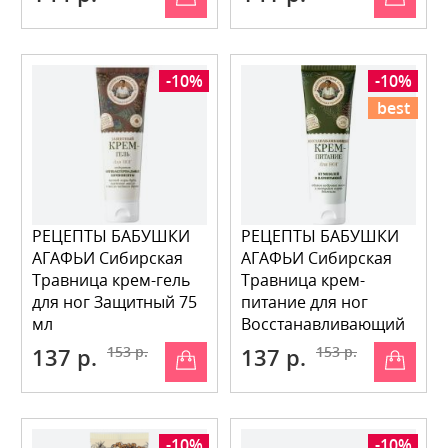
-10%
-10%
best
РЕЦЕПТЫ БАБУШКИ
РЕЦЕПТЫ БАБУШКИ
АГАФЬИ Сибирская
АГАФЬИ Сибирская
Травница крем-гель
Травница крем-
для ног Защитный 75
питание для ног
мл
Восстанавливающий
75 мл
137 р.
153 р.
137 р.
153 р.
-10%
-10%