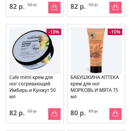
82 р.
92 р.
82 р.
92 р.
-10%
-10%
Cafe mimi крем для
БАБУШКИНА АПТЕКА
ног согревающий
крем для ног
Имбирь и Кунжут 50
МОРКОВЬ И МЯТА 75
мл
мл
82 р.
92 р.
80 р.
89 р.