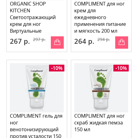
ORGANIC SHOP
COMPLIMENT для ног
KITCHEN
крем для
Светоотражающий
ежедневного
крем для ног
применения питание
Виртуальные
и мягкость 200 мл
колготки 100 мл
267 р.
297 р.
264 р.
294 р.
-10%
-10%
COMPLIMENT гель для
COMPLIMENT для ног
ног
скраб жидкая пемза
венотонизирующий
150 мл
против усталости 150