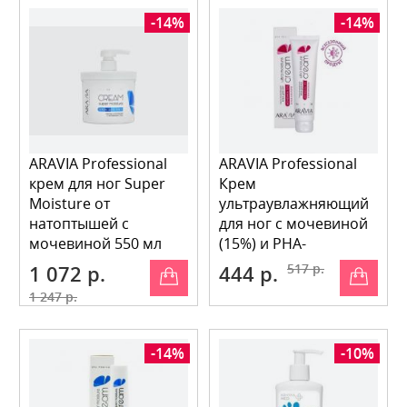
-14%
-14%
ARAVIA Professional
ARAVIA Professional
крем для ног Super
Крем
Moisture от
ультраувлажняющий
натоптышей с
для ног с мочевиной
мочевиной 550 мл
(15%) и PHA-
кислотами Ultra
1 072 р.
444 р.
517 р.
Moisture
1 247 р.
-14%
-10%