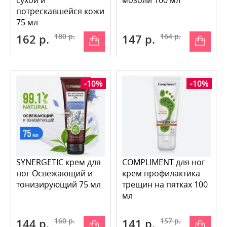
сухой и
мозоли 100 мл
потрескавшейся кожи
75 мл
162 р.
180 р.
147 р.
164 р.
-10%
-10%
SYNERGETIC крем для
COMPLIMENT для ног
ног Освежающий и
крем профилактика
тонизирующий 75 мл
трещин на пятках 100
мл
144 р.
160 р.
141 р.
157 р.