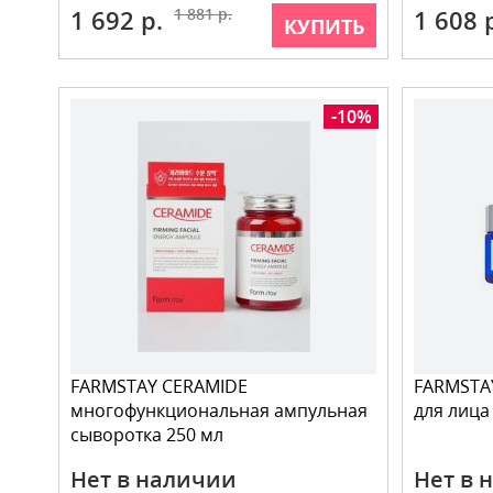
1 692 р.
1 881 р.
1 608 
КУПИТЬ
-10%
FARMSTAY CERAMIDE
FARMSTA
многофункциональная ампульная
для лица
сыворотка 250 мл
Нет в наличии
Нет в 