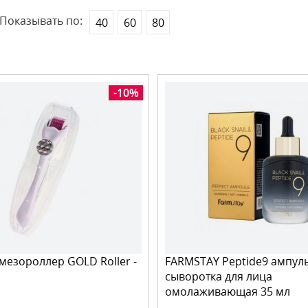
Показывать по:
40
60
80
-10%
езороллер GOLD Roller -
FARMSTAY Peptide9 ампул
сыворотка для лица
омолаживающая 35 мл