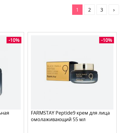
1
2
3
›
-10%
-10%
ьная
FARMSTAY Peptide9 крем для лица
омолаживающий 55 мл