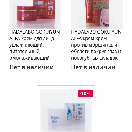
HADALABO GOKUJYUN
HADALABO GOKUJYUN
ALFA крем для лица
ALFA крем крем
увлажняющий,
против морщин для
питательный,
области вокруг глаз и
омолаживающий
носогубных складок
уход 50 мл
30 мл
Нет в наличии
Нет в наличии
-10%