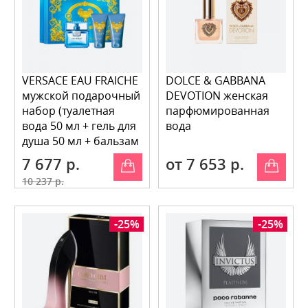
VERSACE EAU FRAICHE
DOLCE & GABBANA
мужской подарочный
DEVOTION женская
набор (туалетная
парфюмированная
вода 50 мл + гель для
вода
душа 50 мл + бальзам
п
7 677 р.
от 7 653 р.
10 237 р.
-25%
-25%