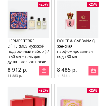
-25%
-25%
HERMES TERRE
DOLCE & GABBANA Q
D`HERMES мужской
женская
подарочный набор (т/
парфюмированная
в 50 мл + гель для
вода 30 мл
душа + лосьон после
бритья)
8 912 р.
8 485 р.
11 883 р.
11 314 р.
-32%
-25%