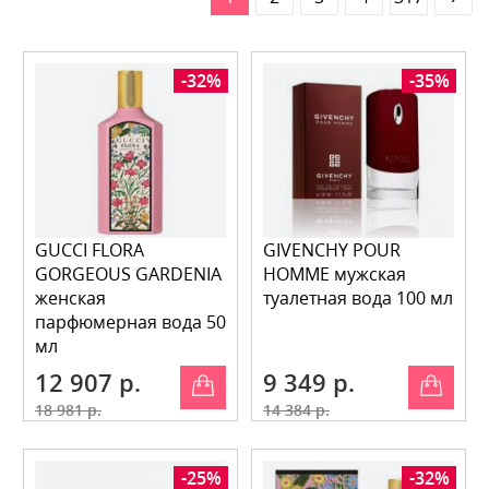
-32%
-35%
GUCCI FLORA
GIVENCHY POUR
GORGEOUS GARDENIA
HOMME мужская
женская
туалетная вода 100 мл
парфюмерная вода 50
мл
12 907 р.
9 349 р.
18 981 р.
14 384 р.
-25%
-32%