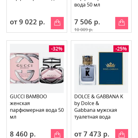
вода 50 мл
от 9 022 р.
7 506 р.
10 009 р.
-32%
-25%
GUCCI BAMBOO
DOLCE & GABBANA K
женская
by Dolce &
парфюмерная вода 50
Gabbana мужская
мл
туалетная вода
8 460 р.
от 7 473 р.