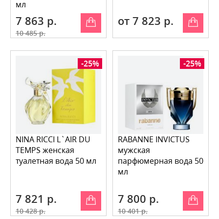
мл
7 863 р.
от 7 823 р.
10 485 р.
-25%
-25%
NINA RICCI L`AIR DU
RABANNE INVICTUS
TEMPS женская
мужская
туалетная вода 50 мл
парфюмерная вода 50
мл
7 821 р.
7 800 р.
10 428 р.
10 401 р.