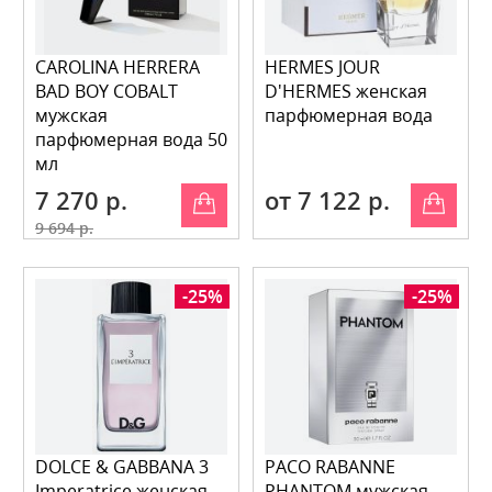
CAROLINA HERRERA
HERMES JOUR
BAD BOY COBALT
D'HERMES женская
мужская
парфюмерная вода
парфюмерная вода 50
мл
7 270 р.
от 7 122 р.
9 694 р.
-25%
-25%
DOLCE & GABBANA 3
PACO RABANNE
Imperatrice женская
PHANTOM мужская