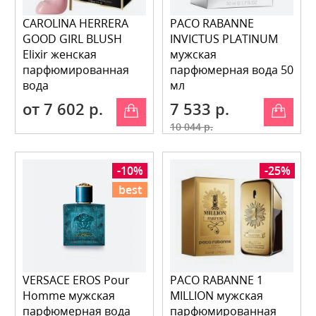
CAROLINA HERRERA
PACO RABANNE
GOOD GIRL BLUSH
INVICTUS PLATINUM
Elixir женская
мужская
парфюмированная
парфюмерная вода 50
вода
мл
от 7 602 р.
7 533 р.
10 044 р.
-10%
-25%
best
VERSACE EROS Pour
PACO RABANNE 1
Homme мужская
MILLION мужская
парфюмерная вода
парфюмированная