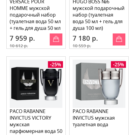
VERSACE POUR
HUGO BOSS №6
HOMME мужской
мужской подарочный
подарочный набор
набор (туалетная
(туалетная вода 50 мл
вода 50 мл + гель для
+ гель для душа 50 мл
душа 100 мл)
+ бальзам по
7 959 р.
7 180 р.
10 612 р.
10 559 р.
-25%
-25%
PACO RABANNE
PACO RABANNE
INVICTUS VICTORY
INVICTUS мужская
мужская
туалетная вода
парфюмерная вода 50