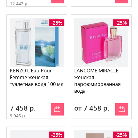
12 442 р.
-25%
-25%
KENZO L'Eau Pour
LANCOME MIRACLE
Femme женская
женская
туалетная вода 100 мл
парфюмированная
вода
7 458 р.
от 7 458 р.
9 945 р.
-25%
-25%