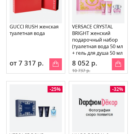
GUCCI RUSH женская
VERSACE CRYSTAL
туалетная вода
BRIGHT женский
подарочный набор
(туалетная вода 50 мл
+ гель для душа 50 мл
+ молочк
от 7 317 р.
8 052 р.
10 737 р.
-25%
-32%