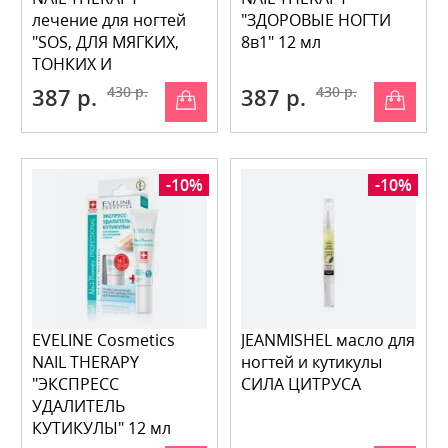
лечение для ногтей
"ЗДОРОВЫЕ НОГТИ
"SOS, ДЛЯ МЯГКИХ,
8в1" 12 мл
ТОНКИХ И
РАССЛАИВАЮЩИХСЯ
387 р.
430 р.
387 р.
430 р.
НОГТЕЙ
-10%
-10%
EVELINE Cosmetics
JEANMISHEL масло для
NAIL THERAPY
ногтей и кутикулы
"ЭКСПРЕСС
СИЛА ЦИТРУСА
УДАЛИТЕЛЬ
КУТИКУЛЫ" 12 мл