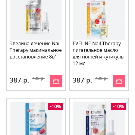
Эвелина лечение Nail
EVELINE Nail Therapy
Therapy макимальное
питательное масло
восстановление 8в1
для ногтей и кутикулы
12 мл
387 р.
430 р.
387 р.
430 р.
-10%
-10%