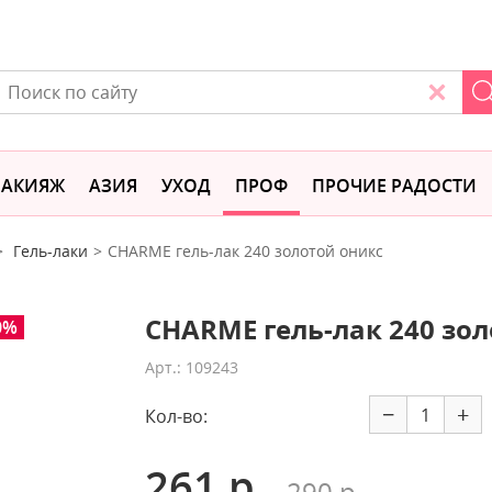
АКИЯЖ
АЗИЯ
УХОД
ПРОФ
ПРОЧИЕ РАДОСТИ
Гель-лаки
CHARME гель-лак 240 золотой оникс
CHARME гель-лак 240 зо
0%
Арт.: 109243
−
+
Кол-во:
261 р.
290 р.