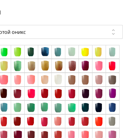
и
отой оникс