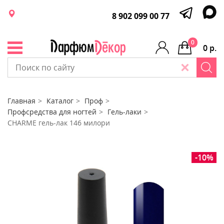
8 902 099 00 77
0
0 р.
Главная
Каталог
Проф
Профсредства для ногтей
Гель-лаки
CHARME гель-лак 146 милори
-10%