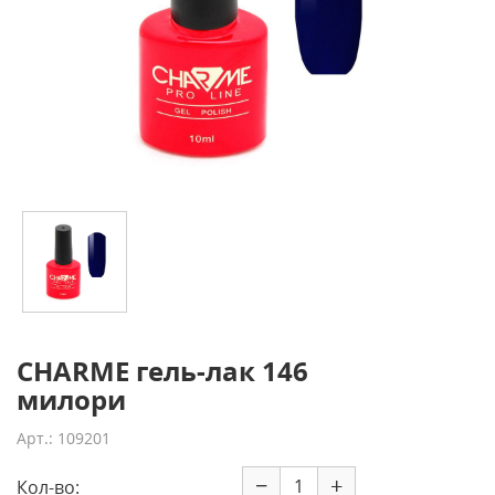
CHARME гель-лак 146
милори
Арт.: 109201
−
+
Кол-во: