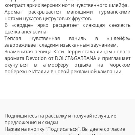
контраст ярких верхних нот и чувственного шлейфа.
Аромат раскрывается манящими гурманскими
нотами цукатов цитрусовых фруктов.
В «сердце» ярко расцветает сияющая свежесть
цветка апельсина.
Теплая чувственная ваниль в «шлейфе»
завораживает сладким изысканным звучанием.
Знаменитая певица Кэти Перри стала лицом нового
аромата Devotion от DOLCE&GABBANА и приглашает
окунуться в атмосферу отдыха на морском
побережье Италии в новой рекламной кампании.
Отзывы
Оставить отзыв
Подпишитесь на рассылку и получайте лучшие
Ваше Имя
предложения и скидки
Нажав на кнопку “Подписаться”, Вы даете согласие
Email