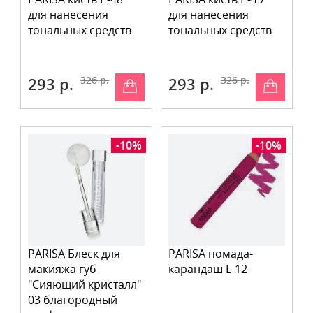
для нанесения
для нанесения
тональных средств
тональных средств
293 р.
326 р.
293 р.
326 р.
-10%
-10%
PARISA Блеск для
PARISA помада-
макияжа губ
карандаш L-12
"Сияющий кристалл"
03 благородный