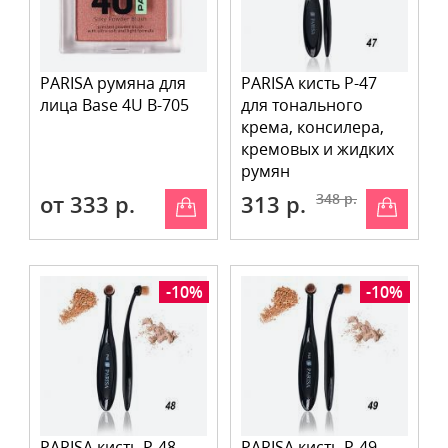
PARISA румяна для
PARISA кисть P-47
лица Base 4U B-705
для тонального
крема, консилера,
кремовых и жидких
румян
от 333 р.
313 р.
348 р.
-10%
-10%
PARISA кисть P-48
PARISA кисть P-49