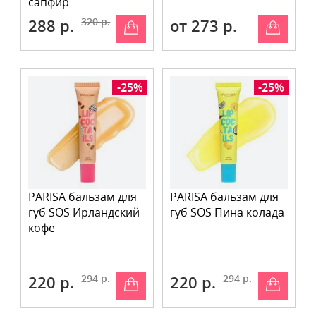
сапфир
288 р.
320 р.
от 273 р.
-25%
-25%
PARISA бальзам для
PARISA бальзам для
губ SOS Ирландский
губ SOS Пина колада
кофе
220 р.
294 р.
220 р.
294 р.