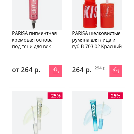
PARISA пигментная
PARISA шелковистые
кремовая основа
румяна для лица и
под тени для век
губ В-703 02 Красный
от 264 р.
264 р.
294 р.
-25%
-25%