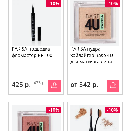
-10%
-10%
PARISA подводка-
PARISA пудра-
фломастер PF-100
хайлайтер Base 4U
для макияжа лица
425 р.
473 р.
от 342 р.
-10%
-10%