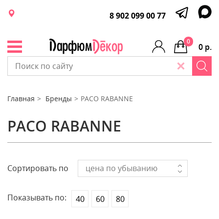
8 902 099 00 77
0
0 р.
Главная
Бренды
PACO RABANNE
PACO RABANNE
Сортировать по
цена по убыванию
Показывать по:
40
60
80