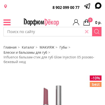
8 902 099 00 77
0
0 р.
Главная
Каталог
МАКИЯЖ
Губы
Блески и бальзамы для губ
Influence бальзам-стик для губ Glow Injection 05 розово-
бежевый нюд
-10%
best