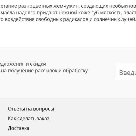
четание разноцветных жемчужин, создающих необыкнов
асла надолго придают нежной коже губ мягкость, эласт
го воздействия свободных радикалов и солнечных лучей
Оставить
Ваше Имя
Email
едложения и скидки
е на получение рассылок и обработку
Отзыв
Ответы на вопросы
Как сделать заказ
Доставка
Ваш рейтинг